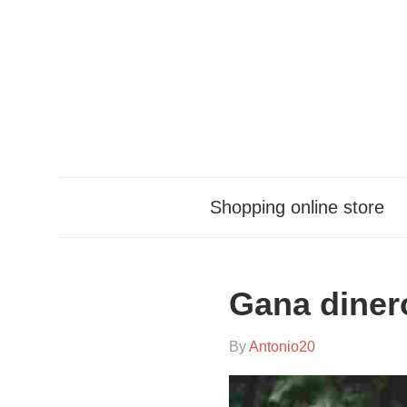
Skip
to
content
Shopping online store
Gana diner
On
By
Antonio20
In
2024-
Sin
11-
categoría