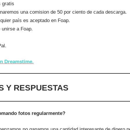
 gratis
anaremos una comision de 50 por ciento de cada descarga.
lquier país es aceptado en Foap.
 unirse a Foap.
al.
 en Dreamstime.
S Y RESPUESTAS
tomando fotos regularmente?
enzamos no ganamos una cantidad interesante de dinero 