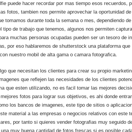
elfie puede hacer recordar por mas tiempo esos recuerdos, 
sas fotos, tambien nos permite aprovechar la oportunidad de
que tomamos durante toda la semana o mes, dependiendo de 
el tipo de trabajo que tenemos, algunos nos permiten capt
e para muchas personas ocupadas pueden ser un tesoro de i
las, por eso hablaremos de shutterstock una plataforma que
on nuestro mobil de alta gama o camara fotografica.
lgo que necesitan los clientes para crear su propio market
imagenes que reflejen las necesidades de los clientes potenc
a que esten utilizando, no es facil tomar las mejores decisi
 mejores fotos para lograr sus objetivos, es ahi donde entra
como los bancos de imagenes, este tipo de sitios o aplicaci
ste material a las empresas o negocios relativos con este t
lares, por tanto si quieres vender fotografias muy seguido de
 una muy buena cantidad de fotos frescas si es posible cad