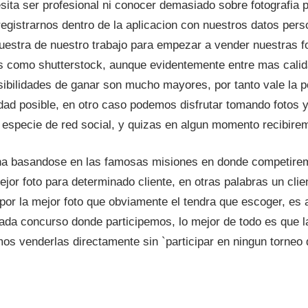
sita ser profesional ni conocer demasiado sobre fotografia
gistrarnos dentro de la aplicacion con nuestros datos per
uestra de nuestro trabajo para empezar a vender nuestras 
es como shutterstock, aunque evidentemente entre mas cali
ibilidades de ganar son mucho mayores, por tanto vale la 
lidad posible, en otro caso podemos disfrutar tomando fotos 
 especie de red social, y quizas en algun momento recibire
a basandose en las famosas misiones en donde competirem
ejor foto para determinado cliente, en otras palabras un clie
or la mejor foto que obviamente el tendra que escoger, es 
ada concurso donde participemos, lo mejor de todo es que l
mos venderlas directamente sin `participar en ningun torneo d