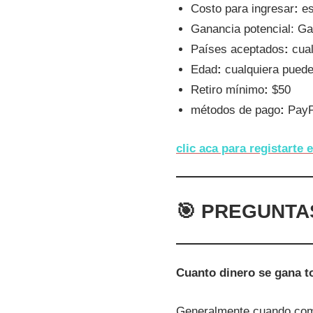
Costo para ingresar
:
es
Ganancia potencial: G
Países aceptados
:
cua
Edad
:
cualquiera puede
Retiro mínimo
:
$50
métodos de pago
:
PayP
clic aca para registarte
🎯 PREGUNTA
Cuanto dinero se gana 
Generalmente cuando com