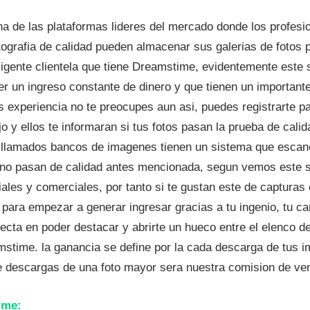
a de las plataformas lideres del mercado donde los profesi
otografia de calidad pueden almacenar sus galerias de fotos 
xigente clientela que tiene Dreamstime, evidentemente este 
er un ingreso constante de dinero y que tienen un importante
s experiencia no te preocupes aun asi, puedes registrarte p
o y ellos te informaran si tus fotos pasan la prueba de cali
s llamados bancos de imagenes tienen un sistema que escan
e no pasan de calidad antes mencionada, segun vemos este s
iales y comerciales, por tanto si te gustan este de capturas
 para empezar a generar ingresar gracias a tu ingenio, tu c
recta en poder destacar y abrirte un hueco entre el elenco d
mstime. la ganancia se define por la cada descarga de tus 
e descargas de una foto mayor sera nuestra comision de ven
ime: